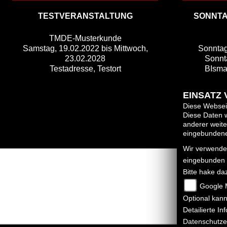
TESTVERANSTALTUNG
SONNTA
TMDE-Musterkunde
Samstag, 19.02.2022 bis Mittwoch,
Sonntag
23.02.2028
Sonnt
Testadresse, Testort
BIsma
EINSATZ
Diese Webseit
Diese Daten w
anderer weit
eingebundenen
Wir verwenden
eingebunden
Bitte hake da
Google 
Optional kann
Detailierte I
Datenschutze