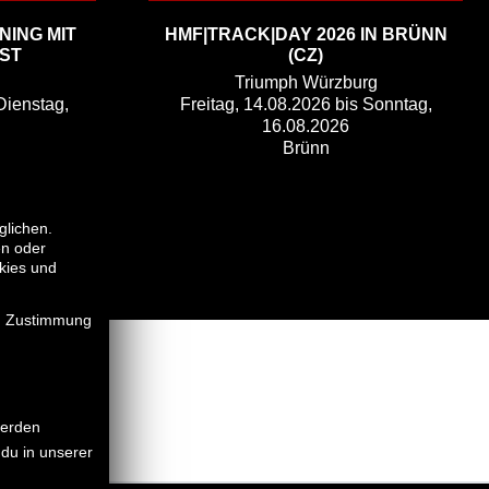
ING MIT
HMF|TRACK|DAY 2026 IN BRÜNN
ST
(CZ)
Triumph Würzburg
Dienstag,
Freitag, 14.08.2026 bis Sonntag,
16.08.2026
Brünn
glichen.
en oder
kies und
en Zustimmung
werden
du in unserer