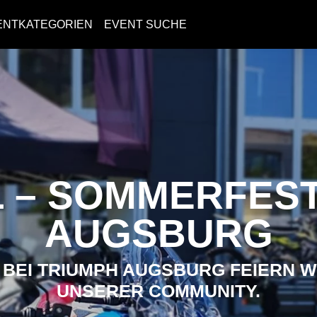
ENTKATEGORIEN
EVENT SUCHE
L – SOMMERFEST
AUGSBURG
 BEI TRIUMPH AUGSBURG FEIERN W
NSERER COMMUNITY.