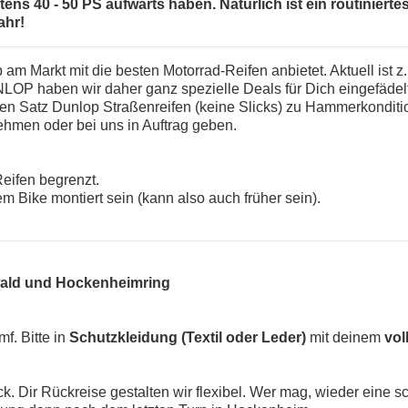
ens 40 - 50 PS aufwärts haben. Natürlich ist ein routinier
ahr!
 am Markt mit die besten Motorrad-Reifen anbietet. Aktuell ist
LOP haben wir daher ganz spezielle Deals für Dich eingefäde
n Satz Dunlop Straßenreifen (keine Slicks) zu Hammerkonditi
nehmen oder bei uns in Auftrag geben.
 Reifen begrenzt.
em Bike montiert sein (kann also auch früher sein).
wald und Hockenheimring
mf. Bitte in
Schutzkleidung (Textil oder Leder)
mit deinem
vol
Dir Rückreise gestalten wir flexibel. Wer mag, wieder eine sc