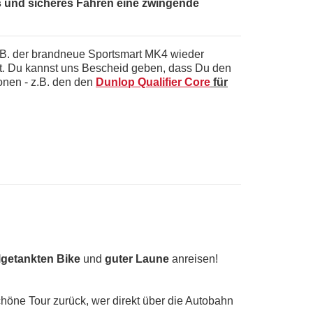
tes und sicheres Fahren eine zwingende
 z.B. der brandneue Sportsmart MK4 wieder
lt. Du kannst uns Bescheid geben, dass Du den
onen - z.B. den den
Dunlop Qualifier Core
für
lgetankten Bike
und
guter Laune
anreisen!
höne Tour zurück, wer direkt über die Autobahn