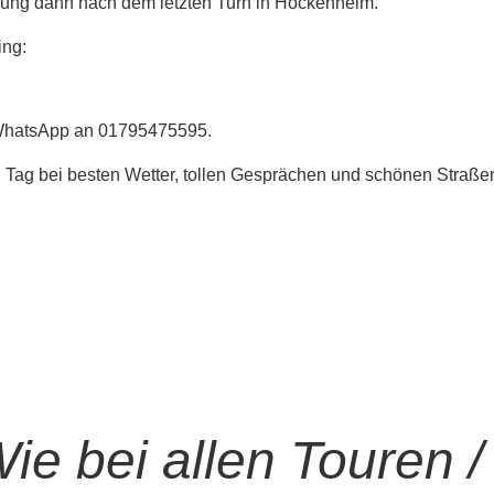
idung dann nach dem letzten Turn in Hockenheim.
ing:
 WhatsApp an 01795475595.
en Tag bei besten Wetter, tollen Gesprächen und schönen Straße
 bei allen Touren / 