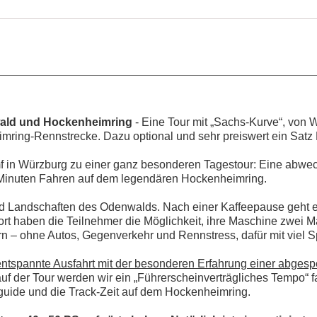
wald und Hockenheimring
- Eine Tour mit „Sachs-Kurve“, von
imring-Rennstrecke. Dazu optional und sehr preiswert ein Satz
hmf in Würzburg zu einer ganz besonderen Tagestour: Eine abw
 Minuten Fahren auf dem legendären Hockenheimring.
 Landschaften des Odenwalds. Nach einer Kaffeepause geht es
t haben die Teilnehmer die Möglichkeit, ihre Maschine zwei 
rn – ohne Autos, Gegenverkehr und Rennstress, dafür mit viel 
entspannte Ausfahrt mit der besonderen Erfahrung einer abgesp
uf der Tour werden wir ein „Führerscheinverträgliches Tempo“ f
guide und die Track-Zeit auf dem Hockenheimring.